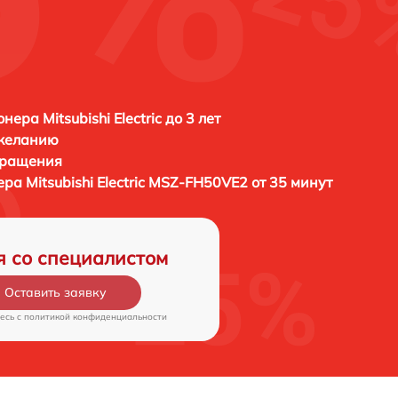
ера Mitsubishi Electric до 3 лет
 желанию
бращения
нера
Mitsubishi Electric MSZ-FH50VE2 от 35 минут
я со специалистом
Оставить заявку
есь c
политикой конфиденциальности