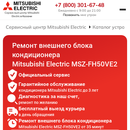
+7 (800) 301-67-48
Ежедневно с 9:00 до 21:00
Сервисный центр Mitsubishi
Позвонить
мне утром
Electric
в Казани
Сервисный центр Mitsubishi Electric
Каталог устройс
Ремонт внешнего блока
кондиционера
Mitsubishi Electric MSZ-FH50VE2
Официальный сервис
Гарантийное обслуживание
кондиционера Mitsubishi Electric до 3 лет
Диагностика за наш счет,
ремонт по желанию
Бесплатный выезд курьера
в день обращения
Ремонт внешнего блока кондиционера
Mitsubishi Electric MSZ-FH50VE2 от 35 минут