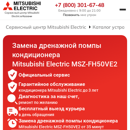
+7 (800) 301-67-48
Ежедневно с 9:00 до 21:00
Сервисный центр Mitsubishi
Позвонить
мне утром
Electric
в Казани
Сервисный центр Mitsubishi Electric
Каталог устройс
Замена дренажной помпы
кондиционера
Mitsubishi Electric MSZ-FH50VE2
Официальный сервис
Гарантийное обслуживание
кондиционера Mitsubishi Electric до 3 лет
Диагностика за наш счет,
ремонт по желанию
Бесплатный выезд курьера
в день обращения
Замена дренажной помпы кондиционера
Mitsubishi Electric MSZ-FH50VE2 от 35 минут