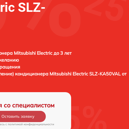
ric SLZ-
ера Mitsubishi Electric до 3 лет
 желанию
бращения
вление) кондиционера
Mitsubishi Electric SLZ-KA50VAL от
я со специалистом
Оставить заявку
есь c
политикой конфиденциальности