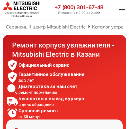
+7 (800) 301-67-48
Ежедневно с 9:00 до 21:00
Сервисный центр Mitsubishi
Electric
в Казани
Сервисный центр Mitsubishi Electric
Каталог устройс
Ремонт корпуса увлажнителя -
Mitsubishi Electric в Казани
Официальный сервис
Гарантийное обслуживание
до 3 лет
Диагностика за наш счет,
ремонт по желанию
Бесплатный выезд курьера
в день обращения
Срочный ремонт
от 35 минут