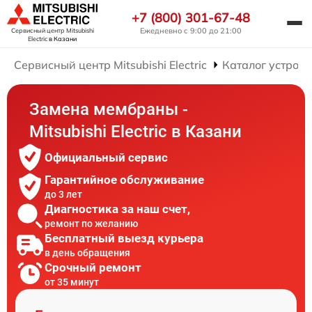
+7 (800) 301-67-48
Ежедневно с 9:00 до 21:00
Сервисный центр Mitsubishi
Electric
в Казани
Сервисный центр Mitsubishi Electric
Каталог устройс
Замена мембраны -
Mitsubishi Electric в Казани
Официальный сервис
Гарантийное обслуживание
до 3 лет
Диагностика за наш счет,
ремонт по желанию
Бесплатный выезд курьера
в день обращения
Срочный ремонт
от 35 минут