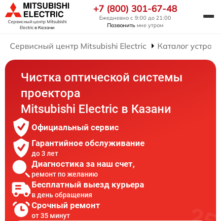
+7 (800) 301-67-48
Ежедневно с 9:00 до 21:00
Сервисный центр Mitsubishi
Позвонить
мне утром
Electric
в Казани
Сервисный центр Mitsubishi Electric
Каталог устройс
Чистка оптической системы
проектора
Mitsubishi Electric в Казани
Официальный сервис
Гарантийное обслуживание
до 3 лет
Диагностика за наш счет,
ремонт по желанию
Бесплатный выезд курьера
в день обращения
Срочный ремонт
от 35 минут