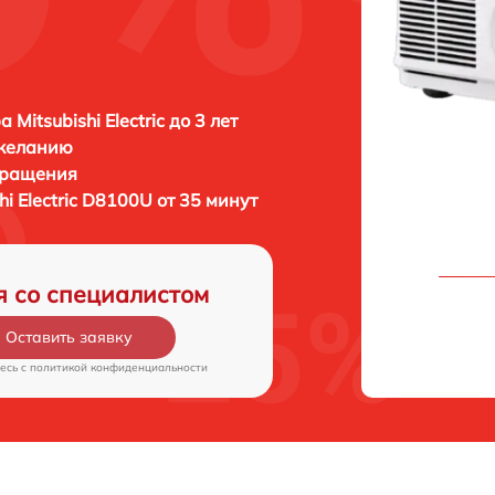
 Mitsubishi Electric до 3 лет
 желанию
бращения
hi Electric D8100U от 35 минут
я со специалистом
Оставить заявку
есь c
политикой конфиденциальности