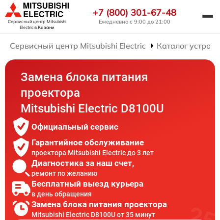
+7 (800) 301-67-48
Ежедневно с 9:00 до 21:00
Сервисный центр Mitsubishi
Electric
в Казани
Сервисный центр Mitsubishi Electric
Каталог устройс
Замена блока питания
проектора
Mitsubishi Electric D8100U
Официальный сервис
Гарантийное обслуживание
проектора Mitsubishi Electric до 3 лет
Диагностика за наш счет,
ремонт по желанию
Бесплатный выезд курьера
в день обращения
Замена блока питания проектора
Mitsubishi Electric D8100U от 35 минут