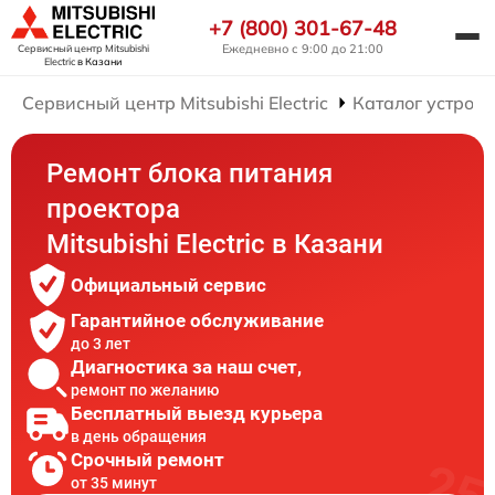
+7 (800) 301-67-48
Ежедневно с 9:00 до 21:00
Сервисный центр Mitsubishi
Electric
в Казани
Сервисный центр Mitsubishi Electric
Каталог устройс
Ремонт блока питания
проектора
Mitsubishi Electric в Казани
Официальный сервис
Гарантийное обслуживание
до 3 лет
Диагностика за наш счет,
ремонт по желанию
Бесплатный выезд курьера
в день обращения
Срочный ремонт
от 35 минут