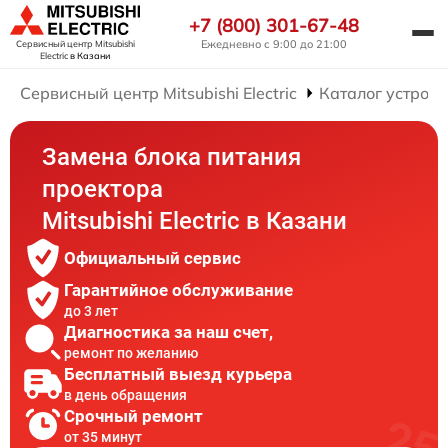
+7 (800) 301-67-48
Ежедневно с 9:00 до 21:00
Сервисный центр Mitsubishi
Electric
в Казани
Сервисный центр Mitsubishi Electric
Каталог устройс
Замена блока питания
проектора
Mitsubishi Electric в Казани
Официальный сервис
Гарантийное обслуживание
до 3 лет
Диагностика за наш счет,
ремонт по желанию
Бесплатный выезд курьера
в день обращения
Срочный ремонт
от 35 минут