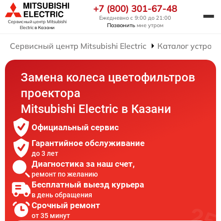
+7 (800) 301-67-48
Ежедневно с 9:00 до 21:00
Сервисный центр Mitsubishi
Позвонить
мне утром
Electric
в Казани
Сервисный центр Mitsubishi Electric
Каталог устройс
Замена колеса цветофильтров
проектора
Mitsubishi Electric в Казани
Официальный сервис
Гарантийное обслуживание
до 3 лет
Диагностика за наш счет,
ремонт по желанию
Бесплатный выезд курьера
в день обращения
Срочный ремонт
от 35 минут