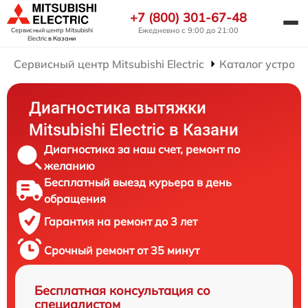
+7 (800) 301-67-48
Ежедневно с 9:00 до 21:00
Сервисный центр Mitsubishi
Electric
в Казани
Сервисный центр Mitsubishi Electric
Каталог устройс
Диагностика вытяжки
Mitsubishi Electric в Казани
Диагностика за наш счет, ремонт по
желанию
Бесплатный выезд курьера в день
обращения
Гарантия на ремонт до 3 лет
Срочный ремонт от 35 минут
Бесплатная консультация со
специалистом