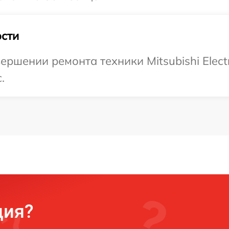
сти
ршении ремонта техники Mitsubishi Electr
.
ция?