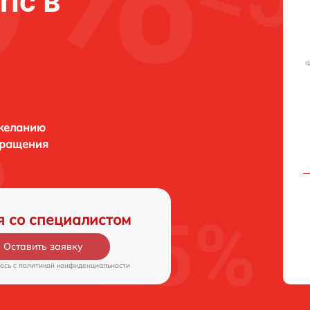
ric в
 желанию
бращения
я со специалистом
Оставить заявку
есь c
политикой конфиденциальности